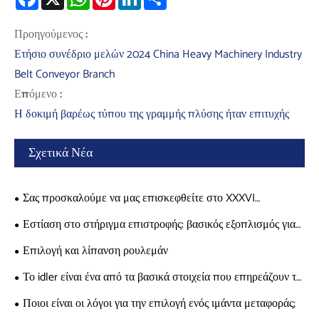
Προηγούμενος :
Ετήσιο συνέδριο μελών 2024 China Heavy Machinery Industry
Belt Conveyor Branch
Επόμενο :
Η δοκιμή βαρέως τύπου της γραμμής πλύσης ήταν επιτυχής
Σχετικά Νέα
Σας προσκαλούμε να μας επισκεφθείτε στο XXXVI
INTERNATIONAL MINING CONGRESS AND EXHIBIT στις 19
Εστίαση στο στήριγμα επιστροφής: βασικός εξοπλισμός για
Νοεμβρίου - 22 Νοεμβρίου (Ακαπούλκο, Γκερέρο, Μεξικό
τη βελτίωση της αποτελεσματικότητας της μεταφοράς
Επιλογή και λίπανση ρουλεμάν
Το idler είναι ένα από τα βασικά στοιχεία που επηρεάζουν τη
χρήση των μεταφορέων.
Ποιοι είναι οι λόγοι για την επιλογή ενός ιμάντα μεταφοράς;