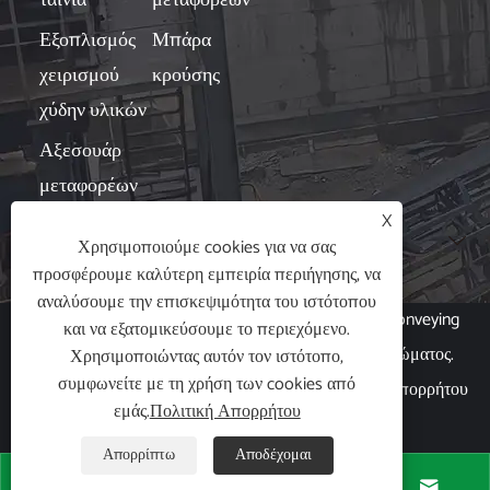
ταινία
μεταφορέων
Εξοπλισμός
Μπάρα
χειρισμού
κρούσης
χύδην υλικών
Αξεσουάρ
μεταφορέων
X
Νέα

Χρησιμοποιούμε cookies για να σας
προσφέρουμε καλύτερη εμπειρία περιήγησης, να
αναλύσουμε την επισκεψιμότητα του ιστότοπου
Πνευματικά δικαιώματα © 2024 Hubei Xin Aneng Conveying
και να εξατομικεύσουμε το περιεχόμενο.
Machinery Co., Ltd. Με την επιφύλαξη παντός δικαιώματος.
Χρησιμοποιώντας αυτόν τον ιστότοπο,
συμφωνείτε με τη χρήση των cookies από
Links
|
Sitemap
|
RSS
|
XML
|
Πολιτική Απορρήτου
εμάς.
Πολιτική Απορρήτου
|
Απορρίπτω
Αποδέχομαι



